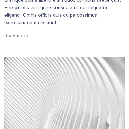
Similique quis a libero enim quod corporis saepe quis.
Perspiciatis velit quae consectetur consequatur
eligendi. Omnis officiis quis culpa possimus
exercitationem nesciunt
Read more